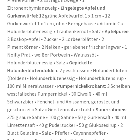
Zitronenthymianzweig •
Eingelegte Apfel und
Gurkenwürfel:
12 grüne Apfelwürfel 1 x 1 cm • 12
Gurkenwürfel 1 x 1 cm, ohne Kerngehäuse • Vitamin C •
Holunderblütenessig • Traubenkernöl • Salz •
Apfelpüree:
2 Boskop-Äpfel • Zucker • 2 Lorbeerblätter • 2
Pimentkörner • 2 Nelken • geriebener frischer Ingwer • 1
Noilly Prat • weißer Portwein • Walnussöl •
Holunderblütenessig • Salz •
Gepickelte
Holunderblütendolden:
2 geschlossene Holunderblüten
(Dolden) • Holunderblütenessig • Holunderblütensirup •
100 ml Mineralwasser •
Pumpernickelkrokant:
3 Scheiben
westfälisches Pumpernickel • 30 Eiweiß • 40 ml
Schwarzbier • Fenchel- und Anissamen, geröstet und
geschrotet • Salz • Gerstenmalzextrakt •
Sauerrahmeis:
375 g saure Sahne • 100 g Sahne • 50 g Gurkensaft • 40 ml
Limettensaft • 40 g Puderzucker • 50 g Glukosesirup • 2
Blatt Gelatine • Salz • Pfeffer • Cayennepfeffer •