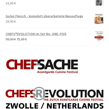
10,00
€
Gutes Fleisch - komplett überarbeitete Neuauflage
39,90
€
CHEFS®EVOLUTION im Set No. ONE–FIVE
Ursprünglicher
Aktueller
99,90
€
75,00
€
Preis
Preis
war:
ist:
99,90 €
75,00 €.