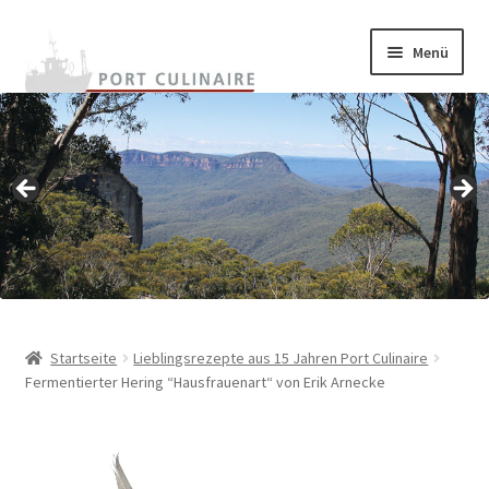
Zur
Zum
Menü
Navigation
Inhalt
springen
springen
Home
Unterm
Onlineshop
auskla
Unterm
Warenkunde
auskla
Rezepte
Termine
Startseite
Lieblingsrezepte aus 15 Jahren Port Culinaire
Fermentierter Hering “Hausfrauenart“ von Erik Arnecke
Unterm
BestChefs!
auskla
Unterm
Archiv