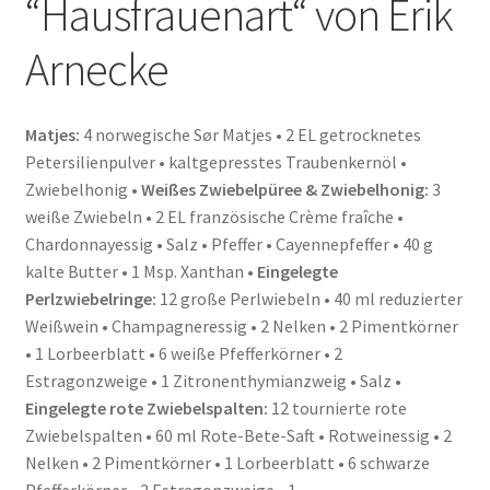
“Hausfrauenart“ von Erik
Arnecke
Matjes:
4 norwegische Sør Matjes • 2 EL getrocknetes
Petersilienpulver • kaltgepresstes Traubenkernöl •
Zwiebelhonig •
Weißes Zwiebelpüree & Zwiebelhonig:
3
weiße Zwiebeln • 2 EL französische Crème fraîche •
Chardonnayessig • Salz • Pfeffer • Cayennepfeffer • 40 g
kalte Butter • 1 Msp. Xanthan •
Eingelegte
Perlzwiebelringe:
12 große Perlwiebeln • 40 ml reduzierter
Weißwein • Champagneressig • 2 Nelken • 2 Pimentkörner
• 1 Lorbeerblatt • 6 weiße Pfefferkörner • 2
Estragonzweige • 1 Zitronenthymianzweig • Salz •
Eingelegte rote Zwiebelspalten:
12 tournierte rote
Zwiebelspalten • 60 ml Rote-Bete-Saft • Rotweinessig • 2
Nelken • 2 Pimentkörner • 1 Lorbeerblatt • 6 schwarze
Pfefferkörner • 2 Estragonzweige • 1