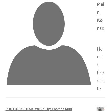
Mei
n
Ko
nto
Ne
ust
e
Pro
duk
te
PHOTO-BASED ARTWORKS by Thomas Ruhl