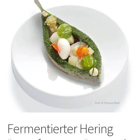
auskla
Fermentierter Hering