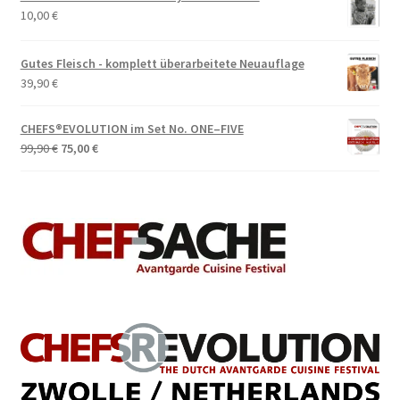
10,00
€
Gutes Fleisch - komplett überarbeitete Neuauflage
39,90
€
CHEFS®EVOLUTION im Set No. ONE–FIVE
Ursprünglicher
Aktueller
99,90
€
75,00
€
Preis
Preis
war:
ist:
99,90 €
75,00 €.