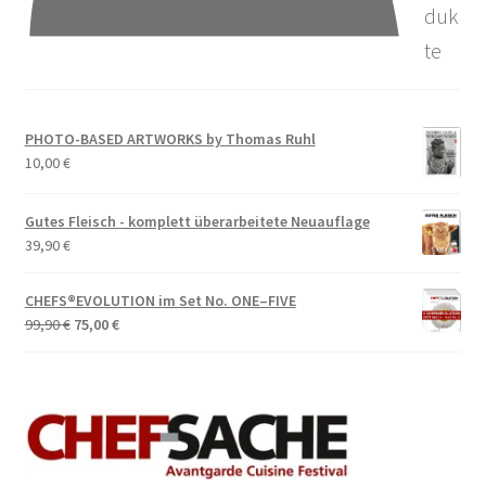
duk
te
PHOTO-BASED ARTWORKS by Thomas Ruhl
10,00
€
Gutes Fleisch - komplett überarbeitete Neuauflage
39,90
€
CHEFS®EVOLUTION im Set No. ONE–FIVE
Ursprünglicher
Aktueller
99,90
€
75,00
€
Preis
Preis
war:
ist:
99,90 €
75,00 €.