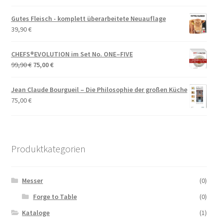
Gutes Fleisch - komplett überarbeitete Neuauflage
39,90
€
CHEFS®EVOLUTION im Set No. ONE–FIVE
Ursprünglicher
Aktueller
99,90
€
75,00
€
Preis
Preis
war:
ist:
Jean Claude Bourgueil – Die Philosophie der großen Küche
99,90 €
75,00 €.
75,00
€
Produktkategorien
Messer
(0)
Forge to Table
(0)
Kataloge
(1)