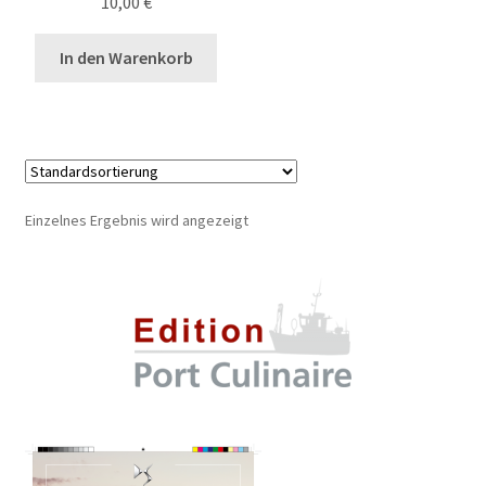
10,00
€
Termine
In den Warenkorb
Unterm
BestChefs!
auskla
Unterm
Archiv
auskla
Einzelnes Ergebnis wird angezeigt