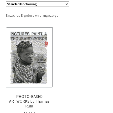
Bücher
Einzelnes Ergebnis wird angezeigt
eBooks
Kataloge
Poster
Wein
Messer
Unterm
Warenkunde
auskla
PHOTO-BASED
ARTWORKS by Thomas
Rezepte
Ruhl