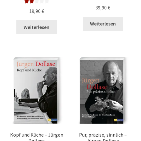
39,90
€
Bewe
19,90
€
rtet
mit
Weiterlesen
Weiterlesen
2.00
von
5
Kopf und Küche – Jürgen
Pur, präzise, sinnlich –
Dollase
Jürgen Dollase