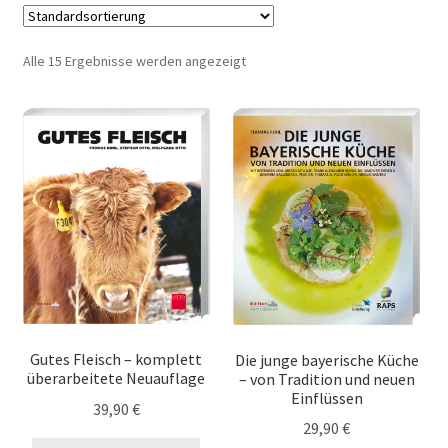
Bücher
Alle 15 Ergebnisse werden angezeigt
eBooks
Kataloge
Poster
Wein
Messer
Unterm
Warenkunde
Gutes Fleisch – komplett
Die junge bayerische Küche
auskla
überarbeitete Neuauflage
– von Tradition und neuen
Einflüssen
Rezepte
39,90
€
29,90
€