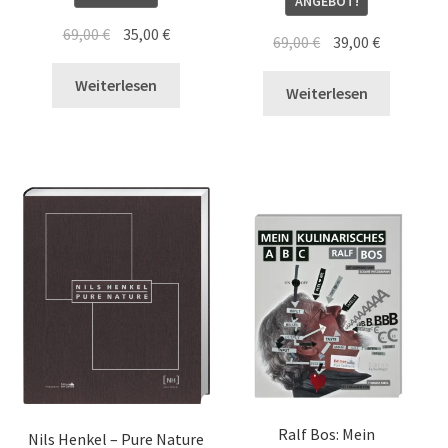
ANGEBOT!
Ursprünglicher
Aktueller
69,00
€
35,00
€
Ursprünglicher
Aktueller
69,00
€
39,00
€
Preis
Preis
Preis
Preis
war:
ist:
Weiterlesen
war:
ist:
Weiterlesen
69,00 €
35,00 €.
69,00 €
39,00 €.
Ralf Bos: Mein
Nils Henkel – Pure Nature