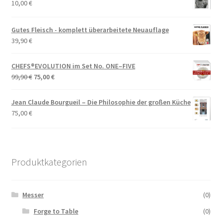
10,00
€
Gutes Fleisch - komplett überarbeitete Neuauflage
39,90
€
CHEFS®EVOLUTION im Set No. ONE–FIVE
Ursprünglicher
Aktueller
99,90
€
75,00
€
Preis
Preis
war:
ist:
Jean Claude Bourgueil – Die Philosophie der großen Küche
99,90 €
75,00 €.
75,00
€
Produktkategorien
Messer
(0)
Forge to Table
(0)