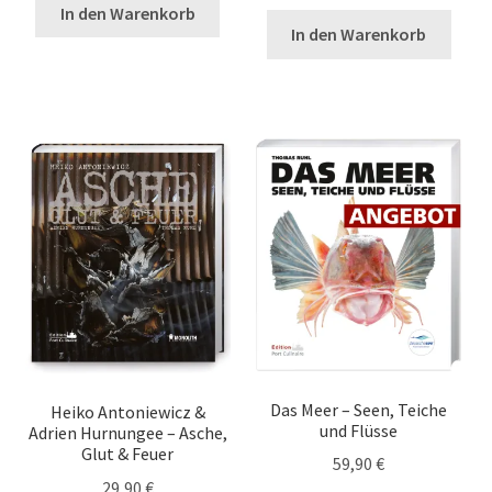
Termine
In den Warenkorb
In den Warenkorb
Unterm
BestChefs!
auskla
Unterm
Archiv
auskla
Das Meer – Seen, Teiche
Heiko Antoniewicz &
und Flüsse
Adrien Hurnungee – Asche,
Glut & Feuer
59,90
€
29,90
€