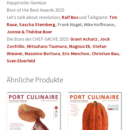
Hauptrolle: Gemüse
Best of the Best Awards 2015
Let’s talk about revolution,
Ralf Bos
und Talkgäste:
Tim
Raue
,
Sascha Stemberg
, Frank Nagel, Mike Hoffmann,
Jonnie & Thérèse Boer
Die Stars der CHEF-SACHE 2015:
Grant Achatz
,
Jock
Zonfrillo
,
Mitsuharu Tsumura
,
Magnus Ek
,
Stefan
Wiesner
,
Massimo Bottura
,
Eric Menchon
,
Christian Bau
,
Sven Elverfeld
Ähnliche Produkte