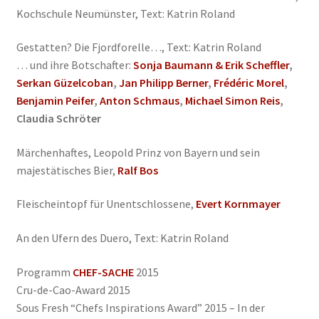
Kochschule Neumünster, Text: Katrin Roland
Gestatten? Die Fjordforelle…, Text: Katrin Roland
… und ihre Botschafter:
Sonja Baumann & Erik Scheffler
,
Serkan Güzelcoban
,
Jan Philipp Berner
,
Frédéric Morel
,
Benjamin Peifer
,
Anton Schmaus
,
Michael Simon Reis
,
Claudia Schröter
Märchenhaftes, Leopold Prinz von Bayern und sein
majestätisches Bier,
Ralf Bos
Fleischeintopf für Unentschlossene,
Evert Kornmayer
An den Ufern des Duero, Text: Katrin Roland
Programm
CHEF-SACHE
2015
Cru-de-Cao-Award 2015
Sous Fresh “Chefs Inspirations Award” 2015 – In der