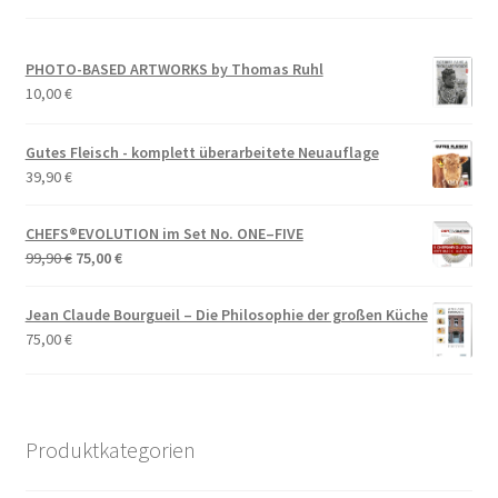
PHOTO-BASED ARTWORKS by Thomas Ruhl
10,00
€
Gutes Fleisch - komplett überarbeitete Neuauflage
39,90
€
CHEFS®EVOLUTION im Set No. ONE–FIVE
Ursprünglicher
Aktueller
99,90
€
75,00
€
Preis
Preis
war:
ist:
Jean Claude Bourgueil – Die Philosophie der großen Küche
99,90 €
75,00 €.
75,00
€
Produktkategorien