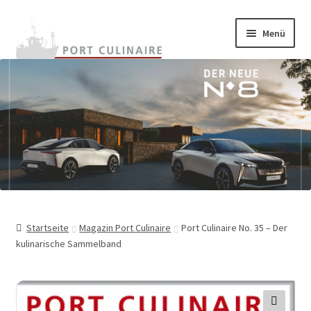
Zur
Zum
Menü
Navigation
Inhalt
springen
springen
Home
Unterm
Onlineshop
auskla
Unterm
Warenkunde
auskla
Rezepte
Termine
Startseite
Magazin Port Culinaire
Port Culinaire No. 35 – Der
kulinarische Sammelband
Unterm
BestChefs!
auskla
Unterm
Archiv