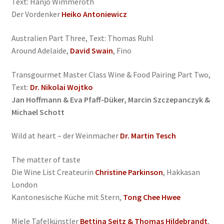
Text: Hanjo Wimmeroth
Der Vordenker
Heiko Antoniewicz
Australien Part Three, Text: Thomas Ruhl
Around Adelaide,
David Swain
, Fino
Transgourmet Master Class Wine & Food Pairing Part Two,
Text:
Dr. Nikolai Wojtko
Jan Hoffmann & Eva Pfaff-Düker, Marcin Szczepanczyk &
Michael Schott
Wild at heart – der Weinmacher
Dr. Martin Tesch
The matter of taste
Die Wine List Createurin
Christine Parkinson
, Hakkasan
London
Kantonesische Küche mit Stern,
Tong Chee Hwee
Miele Tafelkünstler
Bettina Seitz & Thomas Hildebrandt
,