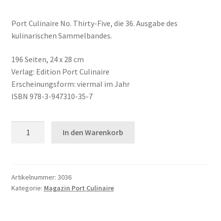
Port Culinaire No. Thirty-Five, die 36. Ausgabe des
kulinarischen Sammelbandes.
196 Seiten, 24 x 28 cm
Verlag: Edition Port Culinaire
Erscheinungsform: viermal im Jahr
ISBN 978-3-947310-35-7
Port
In den Warenkorb
Culinaire
No.
35
-
Artikelnummer:
3036
Kategorie:
Magazin Port Culinaire
Der
kulinarische
Sammelband