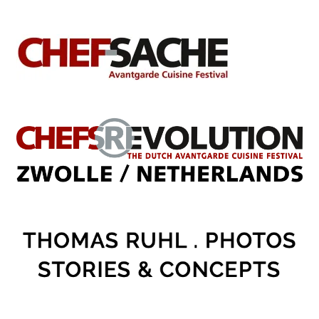
war:
ist:
99,90 €
75,00 €.