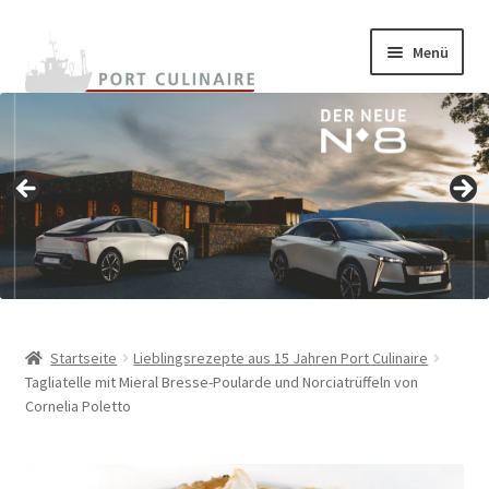
Zur
Zum
Menü
Navigation
Inhalt
springen
springen
Home
Unterm
Onlineshop
auskla
Unterm
Warenkunde
auskla
Rezepte
Termine
Startseite
Lieblingsrezepte aus 15 Jahren Port Culinaire
Tagliatelle mit Mieral Bresse-Poularde und Norciatrüffeln von
Unterm
Cornelia Poletto
BestChefs!
auskla
Unterm
Archiv