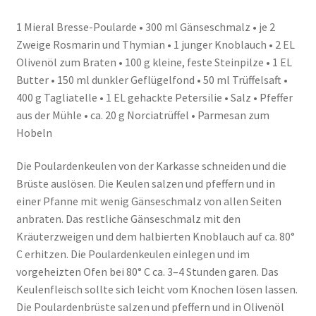
1 Mieral Bresse-Poularde • 300 ml Gänseschmalz • je 2
Zweige Rosmarin und Thymian • 1 junger Knoblauch • 2 EL
Olivenöl zum Braten • 100 g kleine, feste Steinpilze • 1 EL
Butter • 150 ml dunkler Geflügelfond • 50 ml Trüffelsaft •
400 g Tagliatelle • 1 EL gehackte Petersilie • Salz • Pfeffer
aus der Mühle • ca. 20 g Norciatrüffel • Parmesan zum
Hobeln
Die Poulardenkeulen von der Karkasse schneiden und die
Brüste auslösen. Die Keulen salzen und pfeffern und in
einer Pfanne mit wenig Gänseschmalz von allen Seiten
anbraten. Das restliche Gänseschmalz mit den
Kräuterzweigen und dem halbierten Knoblauch auf ca. 80°
C erhitzen. Die Poulardenkeulen einlegen und im
vorgeheizten Ofen bei 80° C ca. 3–4 Stunden garen. Das
Keulenfleisch sollte sich leicht vom Knochen lösen lassen.
Die Poulardenbrüste salzen und pfeffern und in Olivenöl