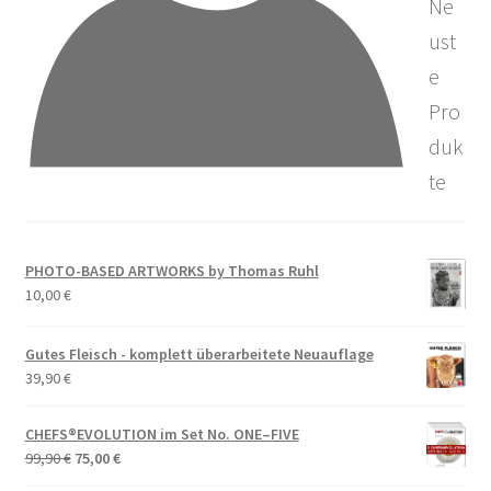
Ne
ust
e
Pro
duk
te
PHOTO-BASED ARTWORKS by Thomas Ruhl
10,00
€
Gutes Fleisch - komplett überarbeitete Neuauflage
39,90
€
CHEFS®EVOLUTION im Set No. ONE–FIVE
Ursprünglicher
Aktueller
99,90
€
75,00
€
Preis
Preis