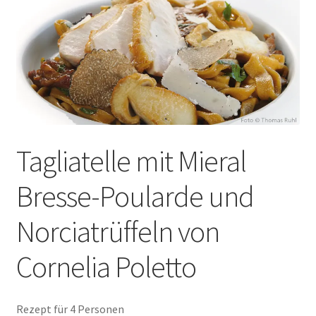
auskla
Tagliatelle mit Mieral
Bresse-Poularde und
Norciatrüffeln von
Cornelia Poletto
Rezept für 4 Personen