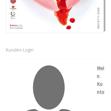
Kunden Login
Mei
n
Ko
nto