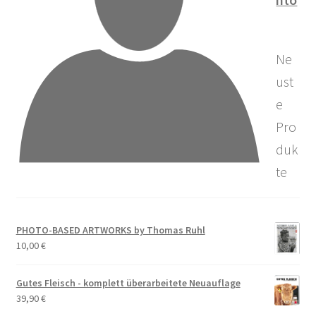
Ne
ust
e
Pro
duk
te
PHOTO-BASED ARTWORKS by Thomas Ruhl
10,00
€
Gutes Fleisch - komplett überarbeitete Neuauflage
39,90
€