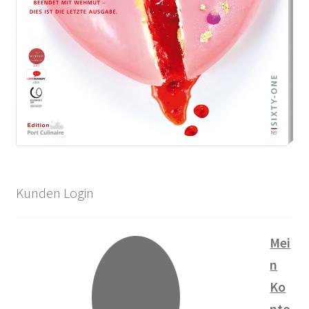
Kunden Login
Mei
n
Ko
nto