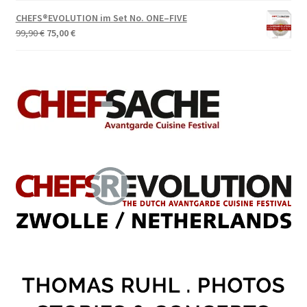
CHEFS®EVOLUTION im Set No. ONE–FIVE
Ursprünglicher
Aktueller
99,90
€
75,00
€
Preis
Preis
war:
ist:
99,90 €
75,00 €.