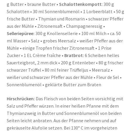
g Butter • braune Butter •
Schalottenkompott:
300 g
Schalotten • 30 ml Sonnenblumenöl • 1 Lorbeerblatt • 50 g
frische Butter • Thymian und Rosmarin • schwarzer Pfeffer
aus der Mühle • Zitronensaft • Champagneressig •
Selleriepüree:
300 g Knollensellerie • 100 ml Milch • ca. 50
ml Wasser • Salz • grobes Meersalz • weißer Pfeffer aus der
Mühle • einige Tropfen frischer Zitronensaft • 1 Prise
Zucker • 1 EL Crème fraîche •
Bratbrot:
6 Scheiben helles
Sauerteigbrot, 2 mm dick • 200 g Entenleber • 80 g frischer
schwarzer Trüffel • 80 ml feiner Trüffeljus • Meersalz •
weißer und schwarzer Pfeffer aus der Mühle • Fleur de Sel •
Sonnenblumenöl • geklärte Butter zum Braten
Hirschrücken:
Das Fleisch von beiden Seiten vorsichtig mit
Salz und Pfeffer würzen. In einer heißen Pfanne mit dem
Thymianzweig in Butter und Sonnenblumenöl von beiden
Seiten leicht anbraten. Aus der Pfanne nehmen und auf
gekräuselte Alufolie setzen. Bei 130° C im vorgeheizten