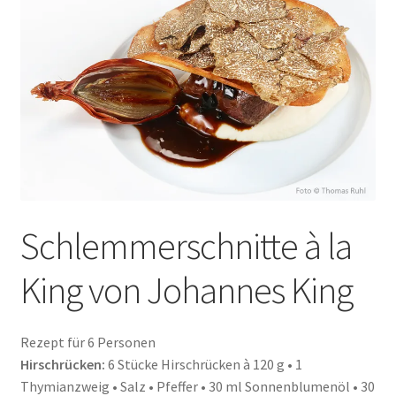
auskla
Schlemmerschnitte à la
King von Johannes King
Rezept für 6 Personen
Hirschrücken:
6 Stücke Hirschrücken à 120 g • 1
Thymianzweig • Salz • Pfeffer • 30 ml Sonnenblumenöl • 30