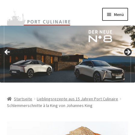
Zur
Zum
Menü
Navigation
Inhalt
springen
springen
Home
Unterm
Onlineshop
auskla
Unterm
Warenkunde
auskla
Rezepte
Termine
Startseite
Lieblingsrezepte aus 15 Jahren Port Culinaire
Schlemmerschnitte à la King von Johannes King
Unterm
BestChefs!
auskla
Unterm
Archiv