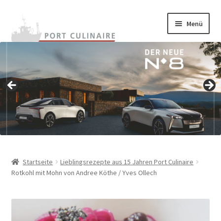
Zur
Zum
Menü
Navigation
Inhalt
springen
springen
Home
Unterm
Onlineshop
auskla
Unterm
Warenkunde
auskla
Rezepte
Termine
Startseite
Lieblingsrezepte aus 15 Jahren Port Culinaire
Rotkohl mit Mohn von Andree Köthe / Yves Ollech
Unterm
BestChefs!
auskla
Unterm
Archiv