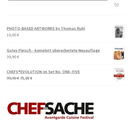
te
PHOTO-BASED ARTWORKS by Thomas Ruhl
10,00
€
Gutes Fleisch - komplett überarbeitete Neuauflage
39,90
€
CHEFS®EVOLUTION im Set No. ONE–FIVE
Ursprünglicher
Aktueller
99,90
€
75,00
€
Preis
Preis
war:
ist:
99,90 €
75,00 €.