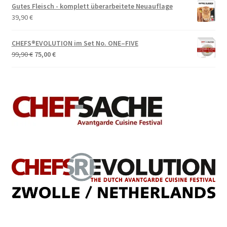
Gutes Fleisch - komplett überarbeitete Neuauflage
39,90
€
CHEFS®EVOLUTION im Set No. ONE–FIVE
Ursprünglicher
Aktueller
99,90
€
75,00
€
Preis
Preis
war:
ist:
99,90 €
75,00 €.