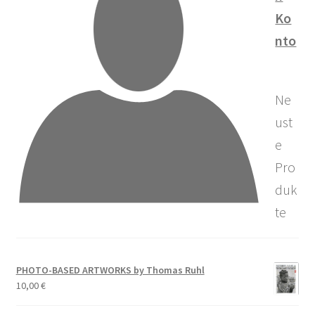
Ko
nto
Ne
ust
e
Pro
duk
te
PHOTO-BASED ARTWORKS by Thomas Ruhl
10,00
€