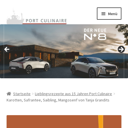
Zur
Zum
Menü
Navigation
Inhalt
springen
springen
Home
Unterm
Onlineshop
auskla
Unterm
Warenkunde
auskla
Rezepte
Termine
Startseite
Lieblingsrezepte aus 15 Jahren Port Culinaire
Karotten, Safrantee, Saibling, Mangosenf von Tanja Grandits
Unterm
BestChefs!
auskla
Unterm
Archiv