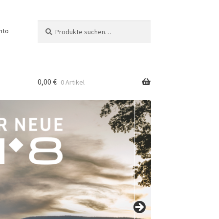
Suche
Suchen
nto
nach:
0,00
€
0 Artikel