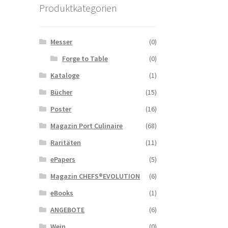
Produktkategorien
Messer
(0)
Forge to Table
(0)
Kataloge
(1)
Bücher
(15)
Poster
(16)
Magazin Port Culinaire
(68)
Raritäten
(11)
ePapers
(5)
Magazin CHEFS®EVOLUTION
(6)
eBooks
(1)
ANGEBOTE
(6)
Wein
(0)