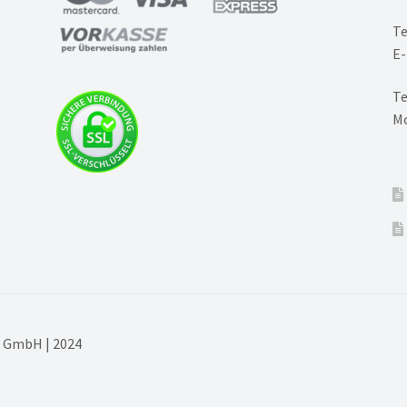
Te
E-
Te
Mo
N GmbH | 2024