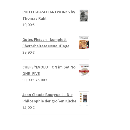
PHOTO-BASED ARTWORKS by
Thomas Ruhl
10,00
€
Gutes Fleisch - komplett
überarbeitete Neuauflage
39,90
€
CHEFS®EVOLUTION im Set No.
ONE–FIVE
Ursprünglicher
Aktueller
99,90
€
75,00
€
Preis
Preis
war:
ist:
Jean Claude Bourgueil – Die
99,90 €
75,00 €.
Philosophie der großen Küche
75,00
€