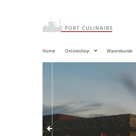
Zur
Zum
Navigation
Inhalt
springen
springen
Home
Onlineshop
Warenkunde