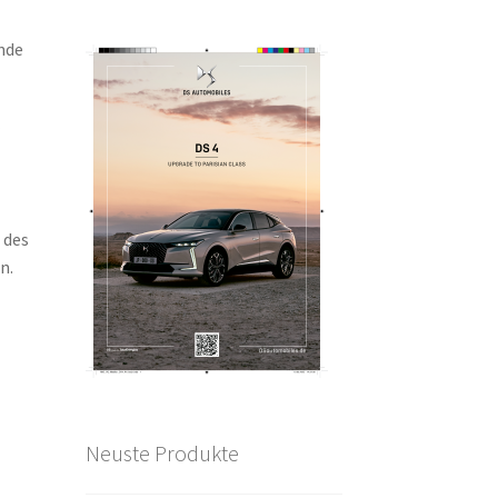
nde
r
n
 des
en.
Neuste Produkte